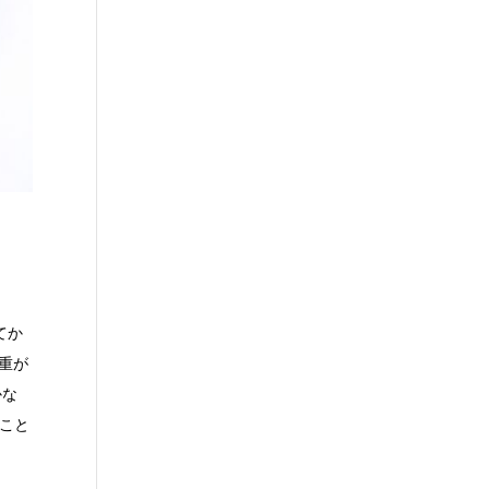
！
てか
重が
かな
ること