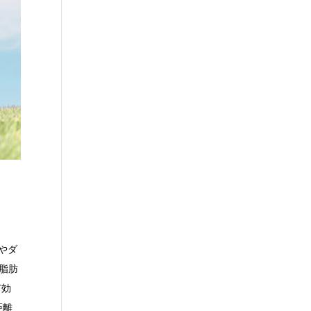
やダ
脂肪
有効
距離