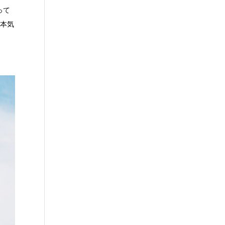
って
そ本気