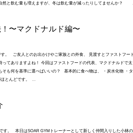
然と飲む量も増えますが、冬は飲む量が減ったりしてませんか？ ..
法！〜マクドナルド編〜
Mです。 ご友人とのお出かけやご家族との外食、 見渡すとファストフー
んな時ってありますよね！ 今回はファストフードの代表、マクドナルドで
そも何を基準に選べばいいの？ 基本的に食べ物は、 ・炭水化物 ・
とんどです。 ...
介
Mです。 本日はSOAR GYMトレーナーとして新しく仲間入りした小林