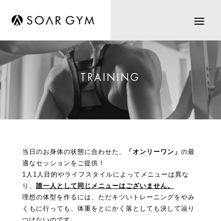
TRAINING
当日のお身体の状態に合わせた、
「オンリーワン」
の最
適なセッションをご提供！
1人1人目的やライフスタイルによってメニューは異な
り、
誰一人として同じメニューはございません。
理想の体型を作るには、ただキツいトレーニングをやみ
くもに行っても、体重をとにかく落としても決して辿り
つけないのです。