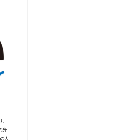
り、
の身
系の人