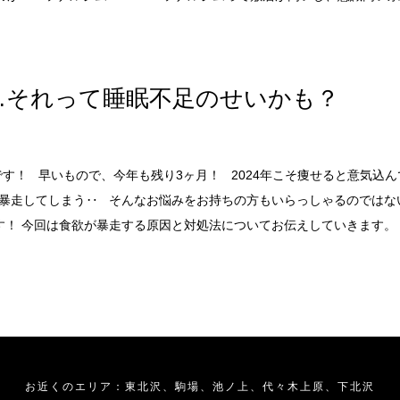
…それって睡眠不足のせいかも？
Mです！ 早いもので、今年も残り3ヶ月！ 2024年こそ痩せると意気込
が暴走してしまう‥ そんなお悩みをお持ちの方もいらっしゃるのではな
す！ 今回は食欲が暴走する原因と対処法についてお伝えしていきます
お近くのエリア：東北沢、駒場、池ノ上、代々木上原、下北沢