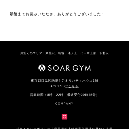
最後までお読みいただき、ありがとうございました！
お近くのエリア：東北沢、駒場、池ノ上、代々木上原、下北沢
東京都目黒区駒場4-7-8 リバティハウス1階
ACCESSは
こちら
営業時間：8時～22時（最終受付20時45分）
COMPANY
｜
｜
プライバシーポリシー
利用規約
特定商取引法に基づく表示