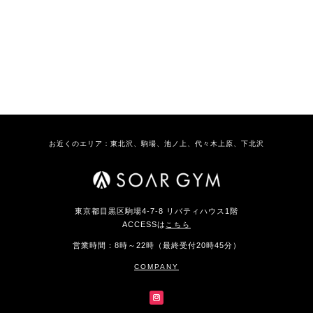
お近くのエリア：東北沢、駒場、池ノ上、代々木上原、下北沢
東京都目黒区駒場4-7-8 リバティハウス1階
ACCESSは
こちら
営業時間：8時～22時（最終受付20時45分）
COMPANY